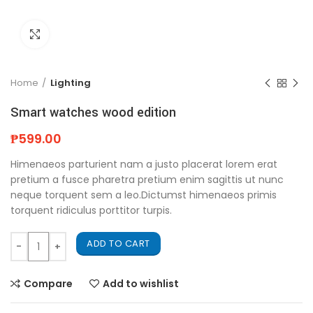
Click to enlarge
Home
Lighting
Smart watches wood edition
₱
599.00
Himenaeos parturient nam a justo placerat lorem erat
pretium a fusce pharetra pretium enim sagittis ut nunc
neque torquent sem a leo.Dictumst himenaeos primis
torquent ridiculus porttitor turpis.
ADD TO CART
Compare
Add to wishlist