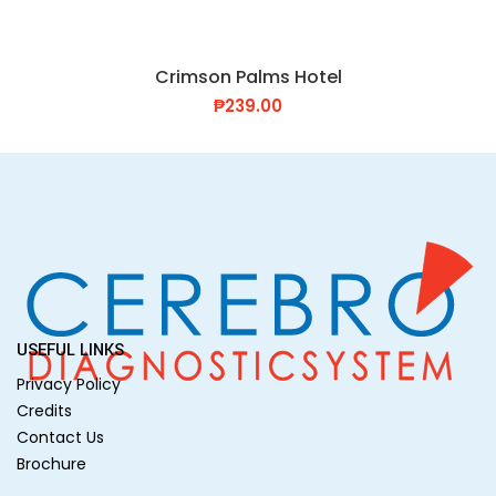
Crimson Palms Hotel
₱
239.00
USEFUL LINKS
Privacy Policy
Credits
Contact Us
Brochure